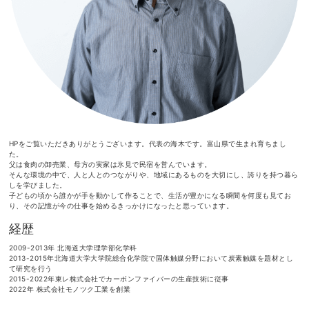
HPをご覧いただきありがとうございます。代表の海木です。富山県で生まれ育ちまし
た。
父は食肉の卸売業、母方の実家は氷見で民宿を営んでいます。
そんな環境の中で、人と人とのつながりや、地域にあるものを大切にし、
誇りを持つ暮ら
しを学びました。
子どもの頃から誰かが手を動かして作ることで、生活が豊かになる瞬間を何度も見てお
り、
その記憶が今の仕事を始めるきっかけになったと思っています。
経歴
2009-2013年
北海道大学理学部化学科
2013-2015年
北海道大学大学院総合化学院で固体触媒分野において
炭素触媒を題材とし
て研究を行う
2015-2022年
東レ株式会社でカーボンファイバーの生産技術に従事
2022年
株式会社モノツク工業を創業