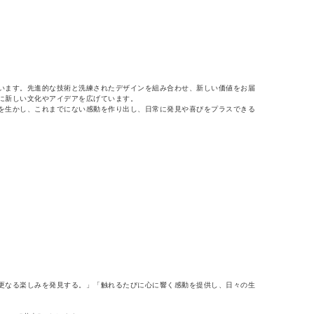
います。先進的な技術と洗練されたデザインを組み合わせ、新しい価値をお届
に新しい文化やアイデアを広げています。
を生かし、これまでにない感動を作り出し、日常に発見や喜びをプラスできる
更なる楽しみを発見する。」「触れるたびに心に響く感動を提供し、日々の生