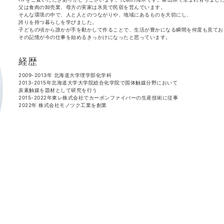
父は食肉の卸売業、母方の実家は氷見で民宿を営んでいます。
そんな環境の中で、人と人とのつながりや、地域にあるものを大切にし、
誇りを持つ暮らしを学びました。
子どもの頃から誰かが手を動かして作ることで、生活が豊かになる瞬間を何度も見てお
その記憶が今の仕事を始めるきっかけになったと思っています。
経歴
2009-2013年
北海道大学理学部化学科
2013-2015年
北海道大学大学院総合化学院で固体触媒分野において
炭素触媒を題材として研究を行う
2015-2022年
東レ株式会社でカーボンファイバーの生産技術に従事
2022年
株式会社モノツク工業を創業