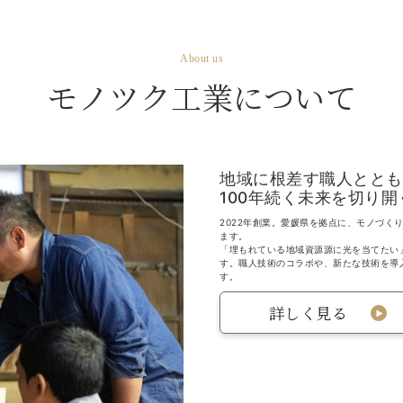
About us
モノツク工業について
地域に根差す職人ととも
100年続く未来を切り開
2022年創業。愛媛県を拠点に、モノづ
ます。
「埋もれている地域資源源に光を当てたい
す。職人技術のコラボや、新たな技術を導
す。
詳しく見る